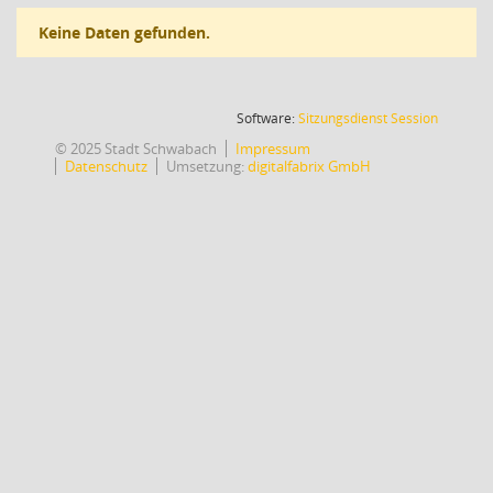
Keine Daten gefunden.
(Wird in
Software:
Sitzungsdienst
Session
© 2025 Stadt Schwabach
Impressum
Datenschutz
Umsetzung:
digitalfabrix GmbH