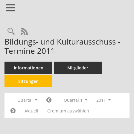
Toggle navigation
RSS-Feed
Bildungs- und Kulturausschuss -
Termine 2011
Informationen
Mitglieder
Sitzungen
Quartal
Quartal 1
2011
Aktuell
Gremium auswählen